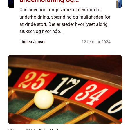
muligheder
Casinoer har længe været et centrum for
underholdning, spænding og muligheden for
at vinde stort. Det er steder hvor lyset aldrig
slukker, og hvor håb...
Linnea Jensen
12 februar 2024