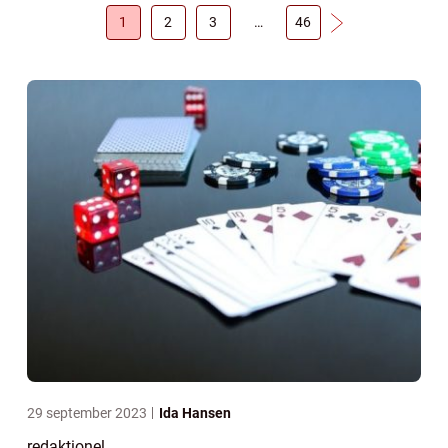
1
2
3
…
46
29 september 2023
Ida Hansen
redaktionel