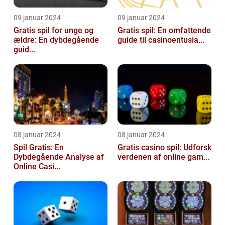
09 januar 2024
09 januar 2024
Gratis spil for unge og
Gratis spil: En omfattende
ældre: En dybdegående
guide til casinoentusia...
guid...
08 januar 2024
08 januar 2024
Spil Gratis: En
Gratis casino spil: Udforsk
Dybdegående Analyse af
verdenen af online gam...
Online Casi...