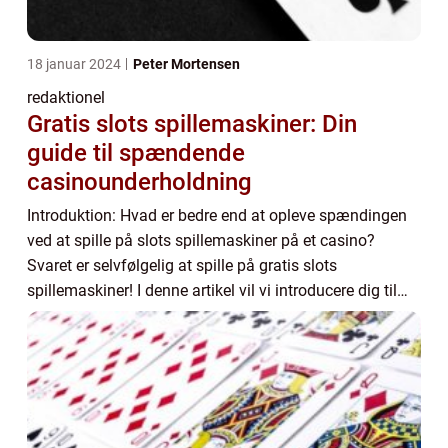
18 januar 2024
Peter Mortensen
redaktionel
Gratis slots spillemaskiner: Din
guide til spændende
casinounderholdning
Introduktion: Hvad er bedre end at opleve spændingen
ved at spille på slots spillemaskiner på et casino?
Svaret er selvfølgelig at spille på gratis slots
spillemaskiner! I denne artikel vil vi introducere dig til
den fantastiske verden af gratis slot...