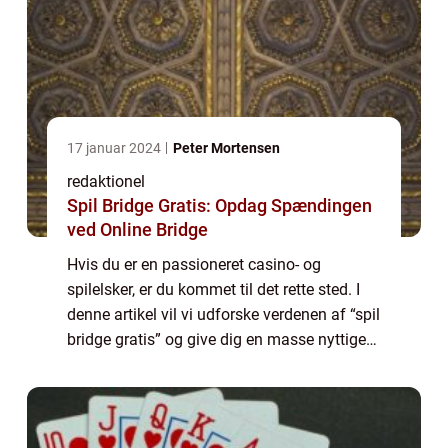
17 januar 2024
Peter Mortensen
redaktionel
Spil Bridge Gratis: Opdag Spændingen
ved Online Bridge
Hvis du er en passioneret casino- og
spilelsker, er du kommet til det rette sted. I
denne artikel vil vi udforske verdenen af “spil
bridge gratis” og give dig en masse nyttige
informationer om dette unikke kortspil. Vi vil
tage dig igenne...