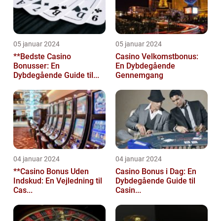
05 januar 2024
05 januar 2024
**Bedste Casino
Casino Velkomstbonus:
Bonusser: En
En Dybdegående
Dybdegående Guide til...
Gennemgang
04 januar 2024
04 januar 2024
**Casino Bonus Uden
Casino Bonus i Dag: En
Indskud: En Vejledning til
Dybdegående Guide til
Cas...
Casin...