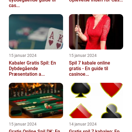
cas...
15 januar 2024
15 januar 2024
Kabaler Gratis Spil: En
Spil 7 kabale online
Dybdegående
gratis - En guide til
Præsentation a...
casinoe...
15 januar 2024
14 januar 2024
Gratis Online Spil DK: En
Gratis spil 7 kabalen: En