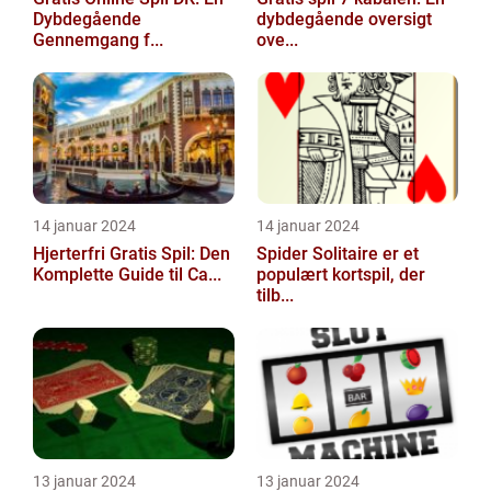
Dybdegående
dybdegående oversigt
Gennemgang f...
ove...
14 januar 2024
14 januar 2024
Hjerterfri Gratis Spil: Den
Spider Solitaire er et
Komplette Guide til Ca...
populært kortspil, der
tilb...
13 januar 2024
13 januar 2024