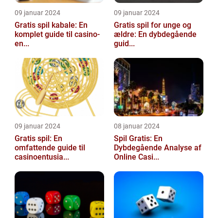
09 januar 2024
09 januar 2024
Gratis spil kabale: En
Gratis spil for unge og
komplet guide til casino-
ældre: En dybdegående
en...
guid...
09 januar 2024
08 januar 2024
Gratis spil: En
Spil Gratis: En
omfattende guide til
Dybdegående Analyse af
casinoentusia...
Online Casi...