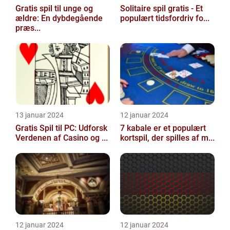
Gratis spil til unge og
Solitaire spil gratis - Et
ældre: En dybdegående
populært tidsfordriv fo...
præs...
13 januar 2024
12 januar 2024
Gratis Spil til PC: Udforsk
7 kabale er et populært
Verdenen af Casino og ...
kortspil, der spilles af m...
12 januar 2024
12 januar 2024