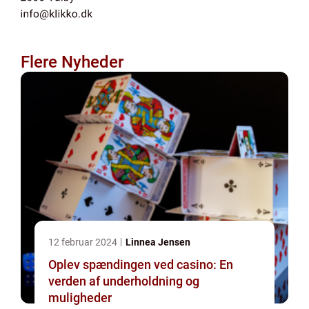
Flere Nyheder
12 februar 2024
Linnea Jensen
Oplev spændingen ved casino: En
verden af underholdning og
muligheder