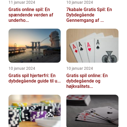
11 januar 2024
10 januar 2024
Gratis online spil: En
7kabale Gratis Spil: En
spændende verden af
Dybdegående
underho...
Gennemgang af ...
10 januar 2024
10 januar 2024
Gratis spil hjerterfri: En
Gratis spil online: En
dybdegående guide til u...
dybdegående og
højkvalitets...