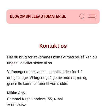
BLOGOMSPILLEAUTOMATER.
dk
Kontakt os
Har du brug for at komme i kontakt med os, så kan du
ringe til os eller skrive til os.
Vi forsøger at besvare alle mails inden for 1-2
arbejdsdage. Vi tager også gerne mod ris, ros og
generelle kommentarer til vores side.