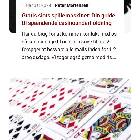
18 januar 2024
Peter Mortensen
Gratis slots spillemaskiner: Din guide
til spændende casinounderholdning
Har du brug for at komme i kontakt med os,
så kan du ringe til os eller skrive til os. Vi
forsøger at besvare alle mails inden for 1-2
arbejdsdage. Vi tager også gerne mod ris,
ros og generelle kommentarer til vores side.