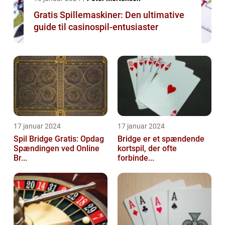
Gratis Spillemaskiner: Den ultimative
guide til casinospil-entusiaster
17 januar 2024
17 januar 2024
Spil Bridge Gratis: Opdag
Bridge er et spændende
Spændingen ved Online
kortspil, der ofte
Br...
forbinde...