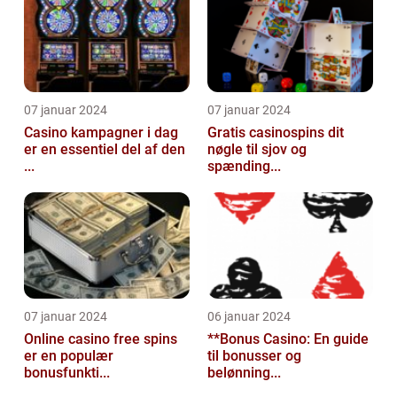
07 januar 2024
07 januar 2024
Casino kampagner i dag
Gratis casinospins dit
er en essentiel del af den
nøgle til sjov og
...
spænding...
07 januar 2024
06 januar 2024
Online casino free spins
**Bonus Casino: En guide
er en populær
til bonusser og
bonusfunkti...
belønning...