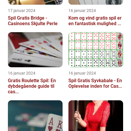
17 januar 2024
16 januar 2024
Spil Gratis Bridge -
Kom og vind gratis spil er
Casinoens Skjulte Perle
en fantastisk mulighed ...
16 januar 2024
16 januar 2024
Gratis Roulette Spil: En
Spil Gratis Syvkabale - En
dybdegående guide til
Oplevelse inden for Cas...
cas...