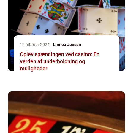
12 februar 2024
Linnea Jensen
Oplev spændingen ved casino: En
verden af underholdning og
muligheder