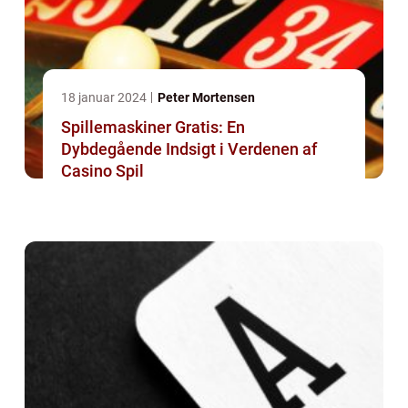
18 januar 2024
Peter Mortensen
Spillemaskiner Gratis: En
Dybdegående Indsigt i Verdenen af
Casino Spil