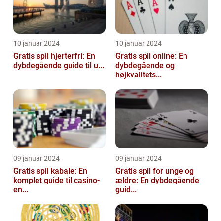
10 januar 2024
10 januar 2024
Gratis spil hjerterfri: En
Gratis spil online: En
dybdegående guide til u...
dybdegående og
højkvalitets...
09 januar 2024
09 januar 2024
Gratis spil kabale: En
Gratis spil for unge og
komplet guide til casino-
ældre: En dybdegående
en...
guid...