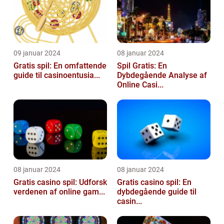
09 januar 2024
08 januar 2024
Gratis spil: En omfattende
Spil Gratis: En
guide til casinoentusia...
Dybdegående Analyse af
Online Casi...
08 januar 2024
08 januar 2024
Gratis casino spil: Udforsk
Gratis casino spil: En
verdenen af online gam...
dybdegående guide til
casin...