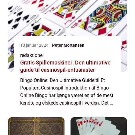
18 januar 2024
Peter Mortensen
redaktionel
Gratis Spillemaskiner: Den ultimative
guide til casinospil-entusiaster
Bingo Online: Den Ultimative Guide til Et
Populært Casinospil Introduktion til Bingo
Online Bingo har længe været en af de mest
kendte og elskede casinospil i verden. Det er
en simpel og underholdende måde at
interagere med spillere fra forskellige s...