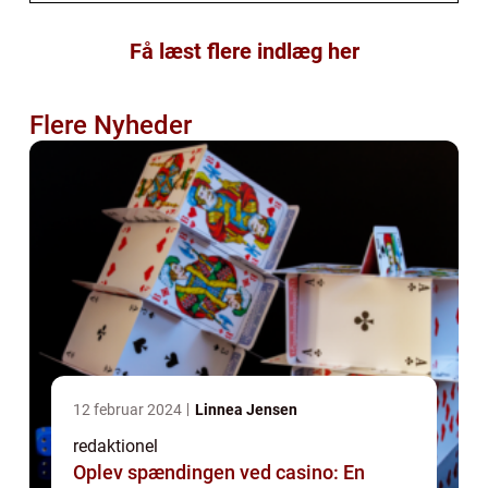
Få læst flere indlæg her
Flere Nyheder
12 februar 2024
Linnea Jensen
redaktionel
Oplev spændingen ved casino: En