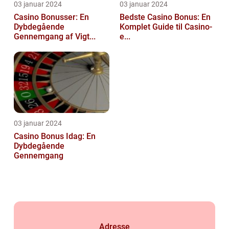
03 januar 2024
03 januar 2024
Casino Bonusser: En
Bedste Casino Bonus: En
Dybdegående
Komplet Guide til Casino-
Gennemgang af Vigt...
e...
03 januar 2024
Casino Bonus Idag: En
Dybdegående
Gennemgang
Adresse