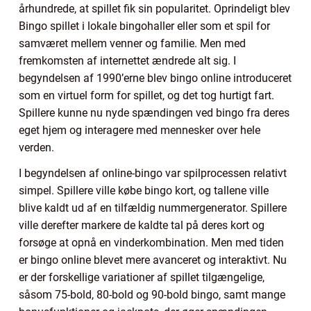
århundrede, at spillet fik sin popularitet. Oprindeligt blev
Bingo spillet i lokale bingohaller eller som et spil for
samværet mellem venner og familie. Men med
fremkomsten af internettet ændrede alt sig. I
begyndelsen af 1990’erne blev bingo online introduceret
som en virtuel form for spillet, og det tog hurtigt fart.
Spillere kunne nu nyde spændingen ved bingo fra deres
eget hjem og interagere med mennesker over hele
verden.
I begyndelsen af online-bingo var spilprocessen relativt
simpel. Spillere ville købe bingo kort, og tallene ville
blive kaldt ud af en tilfældig nummergenerator. Spillere
ville derefter markere de kaldte tal på deres kort og
forsøge at opnå en vinderkombination. Men med tiden
er bingo online blevet mere avanceret og interaktivt. Nu
er der forskellige variationer af spillet tilgængelige,
såsom 75-bold, 80-bold og 90-bold bingo, samt mange