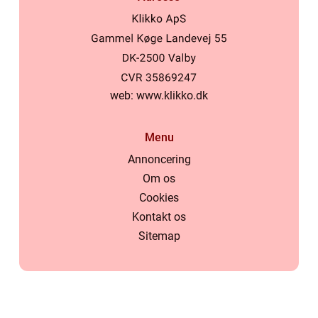
web:
www.klikko.dk
Menu
Annoncering
Om os
Cookies
Kontakt os
Sitemap