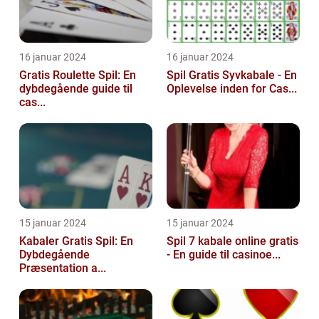
16 januar 2024
16 januar 2024
Gratis Roulette Spil: En
Spil Gratis Syvkabale - En
dybdegående guide til
Oplevelse inden for Cas...
cas...
15 januar 2024
15 januar 2024
Kabaler Gratis Spil: En
Spil 7 kabale online gratis
Dybdegående
- En guide til casinoe...
Præsentation a...