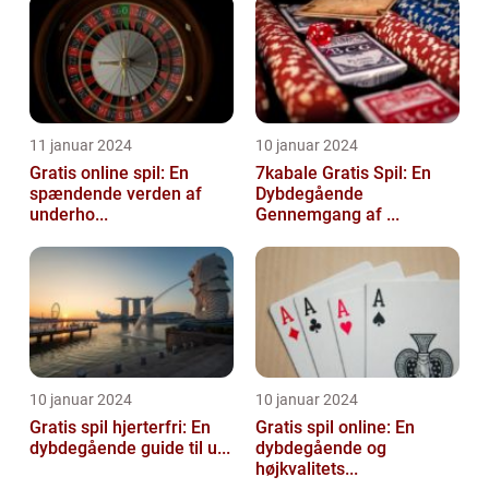
11 januar 2024
10 januar 2024
Gratis online spil: En
7kabale Gratis Spil: En
spændende verden af
Dybdegående
underho...
Gennemgang af ...
10 januar 2024
10 januar 2024
Gratis spil hjerterfri: En
Gratis spil online: En
dybdegående guide til u...
dybdegående og
højkvalitets...