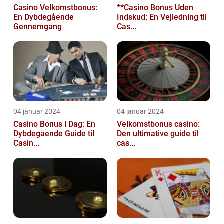
Casino Velkomstbonus:
**Casino Bonus Uden
En Dybdegående
Indskud: En Vejledning til
Gennemgang
Cas...
04 januar 2024
04 januar 2024
Casino Bonus i Dag: En
Velkomstbonus casino:
Dybdegående Guide til
Den ultimative guide til
Casin...
cas...