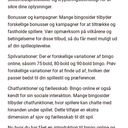
sikre dine oplysninger.
Bonusser og kampagner: Mange bingosider tilbyder
forskellige bonusser og kampagner for at tiltrække og
fastholde spillere. Vær opmærksom på vilkårene og
betingelserne for disse tilbud, så du får mest muligt ud
af din spilleoplevelse.
Spilvariationer: Der er forskellige variationer af bingo
online, såsom 75-bold, 80-bold og 90-bold bingo. Prøv
forskellige variationer for at finde ud af, hvilken der
passer bedst til din spillestil og præferencer.
Chatfunktioner og fællesskab: Bingo online er også
kendt for sin sociale interaktion. Mange bingosider
tilbyder chatfunktioner, hvor spillere kan chatte med
hinanden under spillet. Dette tilføjer en ekstra
dimension af sjov og fællesskab til dit spil.
Nu hvor du har fået en introduktion til bingo online og