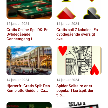
15 januar 2024
14 januar 2024
Gratis Online Spil DK: En
Gratis spil 7 kabalen: En
Dybdegående
dybdegående oversigt
Gennemgang f...
ove...
14 januar 2024
14 januar 2024
Hjerterfri Gratis Spil: Den
Spider Solitaire er et
Komplette Guide til Ca...
populært kortspil, der
tilb...