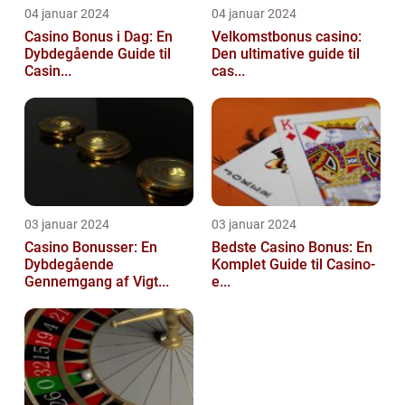
04 januar 2024
04 januar 2024
Casino Bonus i Dag: En
Velkomstbonus casino:
Dybdegående Guide til
Den ultimative guide til
Casin...
cas...
03 januar 2024
03 januar 2024
Casino Bonusser: En
Bedste Casino Bonus: En
Dybdegående
Komplet Guide til Casino-
Gennemgang af Vigt...
e...