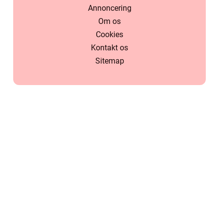
Annoncering
Om os
Cookies
Kontakt os
Sitemap