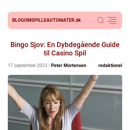
BLOGOMSPILLEAUTOMATER.
dk
Bingo Sjov: En Dybdegående Guide
til Casino Spil
17 september 2023
Peter Mortensen
redaktionel