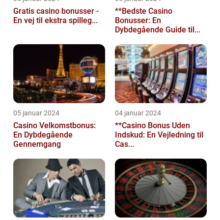
Gratis casino bonusser -
**Bedste Casino
En vej til ekstra spilleg...
Bonusser: En
Dybdegående Guide til...
05 januar 2024
04 januar 2024
Casino Velkomstbonus:
**Casino Bonus Uden
En Dybdegående
Indskud: En Vejledning til
Gennemgang
Cas...