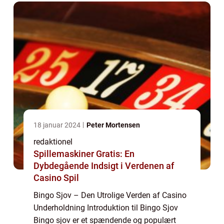
18 januar 2024
Peter Mortensen
redaktionel
Spillemaskiner Gratis: En
Dybdegående Indsigt i Verdenen af
Casino Spil
Bingo Sjov – Den Utrolige Verden af Casino
Underholdning Introduktion til Bingo Sjov
Bingo sjov er et spændende og populært