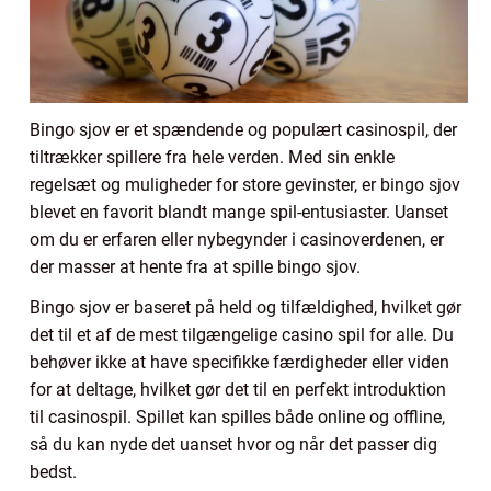
Bingo sjov er et spændende og populært casinospil, der
tiltrækker spillere fra hele verden. Med sin enkle
regelsæt og muligheder for store gevinster, er bingo sjov
blevet en favorit blandt mange spil-entusiaster. Uanset
om du er erfaren eller nybegynder i casinoverdenen, er
der masser at hente fra at spille bingo sjov.
Bingo sjov er baseret på held og tilfældighed, hvilket gør
det til et af de mest tilgængelige casino spil for alle. Du
behøver ikke at have specifikke færdigheder eller viden
for at deltage, hvilket gør det til en perfekt introduktion
til casinospil. Spillet kan spilles både online og offline,
så du kan nyde det uanset hvor og når det passer dig
bedst.