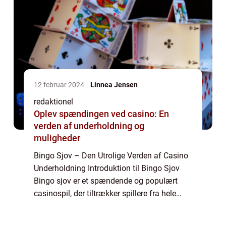
12 februar 2024
Linnea Jensen
redaktionel
Oplev spændingen ved casino: En
verden af underholdning og
muligheder
Bingo Sjov – Den Utrolige Verden af Casino
Underholdning Introduktion til Bingo Sjov
Bingo sjov er et spændende og populært
casinospil, der tiltrækker spillere fra hele
verden. Med sin enkle regelsæt og
muligheder for store gevinster, er bingo ...