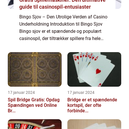
guide til casinospil-entusiaster
Bingo Sjov – Den Utrolige Verden af Casino
Underholdning Introduktion til Bingo Sjov
Bingo sjov er et spændende og populært
casinospil, der tiltrækker spillere fra hele
verden. Med sin enkle regelsæt og
muligheder for store gevinster, er bingo ...
17 januar 2024
17 januar 2024
Spil Bridge Gratis: Opdag
Bridge er et spændende
Spændingen ved Online
kortspil, der ofte
Br...
forbinde...