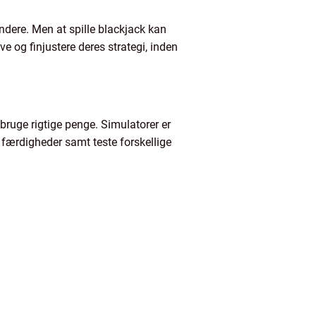
ndere. Men at spille blackjack kan
ve og finjustere deres strategi, inden
t bruge rigtige penge. Simulatorer er
s færdigheder samt teste forskellige