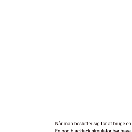
Når man beslutter sig for at bruge en b
En god blackjack simulator bør have r