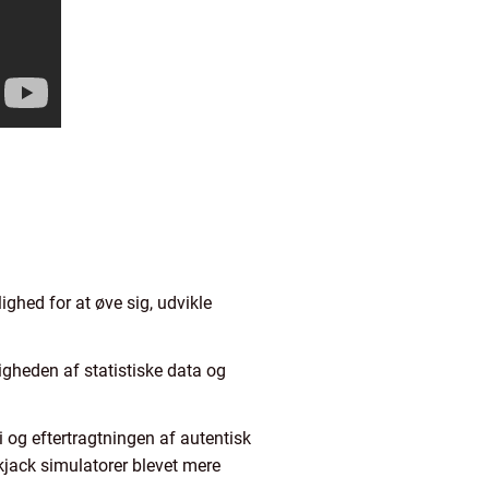
ighed for at øve sig, udvikle
ligheden af statistiske data og
i og eftertragtningen af autentisk
kjack simulatorer blevet mere