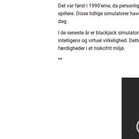
Det var først i 1990’erne, da personl
spillere. Disse tidlige simulatorer h
dag.
I de seneste år er blackjack simulato
intelligens og virtuel virkelighed. De
færdigheder i et risikofrit miljø.
**