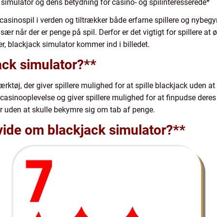
 simulator og dens betydning for casino- og spilinteresserede*
asinospil i verden og tiltrækker både erfarne spillere og nybegy
r når der er penge på spil. Derfor er det vigtigt for spillere at ø
 her, blackjack simulator kommer ind i billedet.
ack simulator?**
værktøj, der giver spillere mulighed for at spille blackjack uden a
ge casinooplevelse og giver spillere mulighed for at finpudse dere
ger uden at skulle bekymre sig om tab af penge.
 vide om blackjack simulator?**