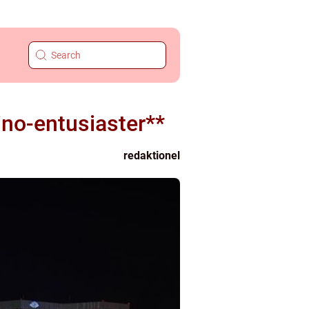
ino-entusiaster**
redaktionel