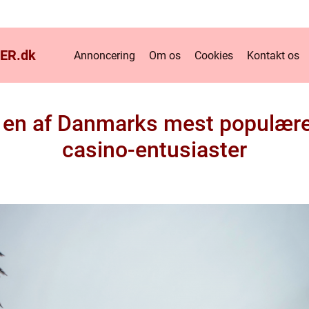
ER.
dk
Annoncering
Om os
Cookies
Kontakt os
 en af Danmarks mest populære 
casino-entusiaster