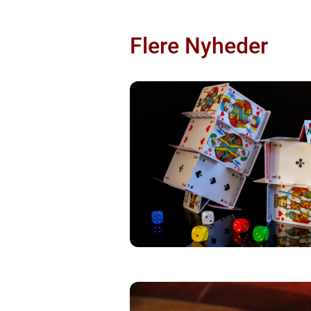
Flere Nyheder