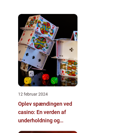
12 februar 2024
Oplev spændingen ved
casino: En verden af
underholdning og
muligheder