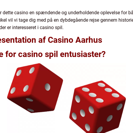
der dette casino en spændende og underholdende oplevelse for båd
tikel vil vi tage dig med på en dybdegående rejse gennem histori
er er interesseret i casino spil.
sentation af Casino Aarhus
de for casino spil entusiaster?