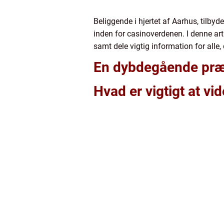
Beliggende i hjertet af Aarhus, tilby
inden for casinoverdenen. I denne ar
samt dele vigtig information for alle, d
En dybdegående præ
Hvad er vigtigt at vi