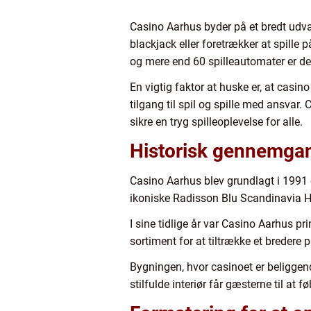
Casino Aarhus byder på et bredt udval
blackjack eller foretrækker at spill
og mere end 60 spilleautomater er de
En vigtig faktor at huske er, at casino
tilgang til spil og spille med ansvar.
sikre en tryg spilleoplevelse for alle.
Historisk gennemgan
Casino Aarhus blev grundlagt i 1991 
ikoniske Radisson Blu Scandinavia Hot
I sine tidlige år var Casino Aarhus p
sortiment for at tiltrække et bredere 
Bygningen, hvor casinoet er beliggen
stilfulde interiør får gæsterne til a