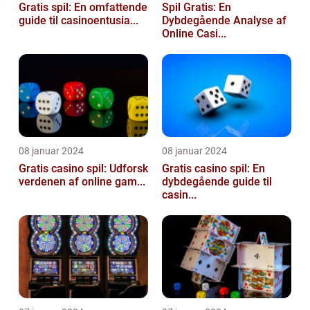
Gratis spil: En omfattende
Spil Gratis: En
guide til casinoentusia...
Dybdegående Analyse af
Online Casi...
08 januar 2024
08 januar 2024
Gratis casino spil: Udforsk
Gratis casino spil: En
verdenen af online gam...
dybdegående guide til
casin...