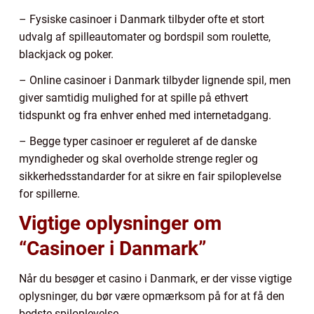
– Fysiske casinoer i Danmark tilbyder ofte et stort
udvalg af spilleautomater og bordspil som roulette,
blackjack og poker.
– Online casinoer i Danmark tilbyder lignende spil, men
giver samtidig mulighed for at spille på ethvert
tidspunkt og fra enhver enhed med internetadgang.
– Begge typer casinoer er reguleret af de danske
myndigheder og skal overholde strenge regler og
sikkerhedsstandarder for at sikre en fair spiloplevelse
for spillerne.
Vigtige oplysninger om
“Casinoer i Danmark”
Når du besøger et casino i Danmark, er der visse vigtige
oplysninger, du bør være opmærksom på for at få den
bedste spiloplevelse.