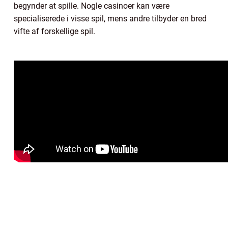
begynder at spille. Nogle casinoer kan være
specialiserede i visse spil, mens andre tilbyder en bred
vifte af forskellige spil.