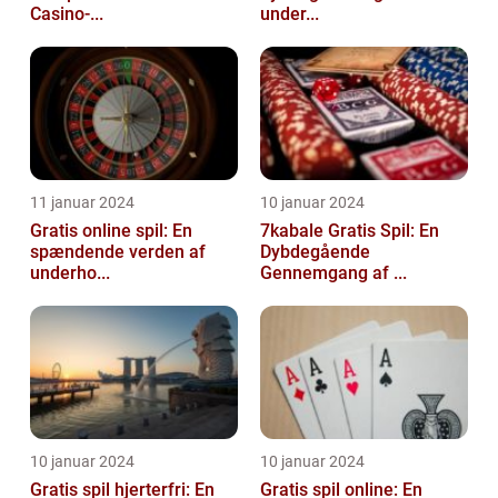
Casino-...
under...
11 januar 2024
10 januar 2024
Gratis online spil: En
7kabale Gratis Spil: En
spændende verden af
Dybdegående
underho...
Gennemgang af ...
10 januar 2024
10 januar 2024
Gratis spil hjerterfri: En
Gratis spil online: En