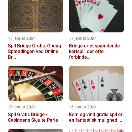
17 januar 2024
17 januar 2024
Spil Bridge Gratis: Opdag
Bridge er et spændende
Spændingen ved Online
kortspil, der ofte
Br...
forbinde...
17 januar 2024
16 januar 2024
Spil Gratis Bridge -
Kom og vind gratis spil er
Casinoens Skjulte Perle
en fantastisk mulighed ...