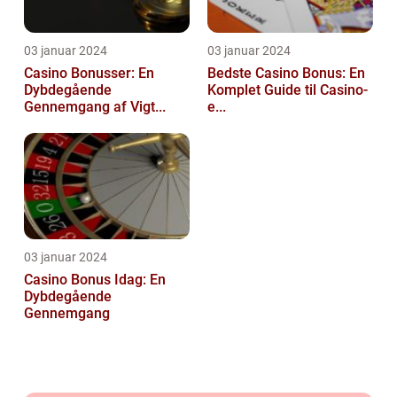
03 januar 2024
03 januar 2024
Casino Bonusser: En
Bedste Casino Bonus: En
Dybdegående
Komplet Guide til Casino-
Gennemgang af Vigt...
e...
03 januar 2024
Casino Bonus Idag: En
Dybdegående
Gennemgang