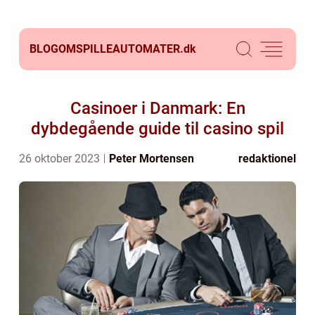
BLOGOMSPILLEAUTOMATER.
dk
Casinoer i Danmark: En
dybdegående guide til casino spil
26 oktober 2023
Peter Mortensen
redaktionel