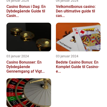
04 januar 2024
04 januar 2024
Casino Bonus i Dag: En
Velkomstbonus casino:
Dybdegående Guide til
Den ultimative guide til
Casin...
cas...
03 januar 2024
03 januar 2024
Casino Bonusser: En
Bedste Casino Bonus: En
Dybdegående
Komplet Guide til Casino-
Gennemgang af Vigt...
e...