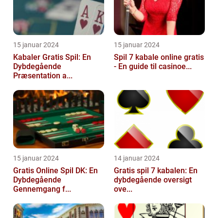
15 januar 2024
15 januar 2024
Kabaler Gratis Spil: En
Spil 7 kabale online gratis
Dybdegående
- En guide til casinoe...
Præsentation a...
15 januar 2024
14 januar 2024
Gratis Online Spil DK: En
Gratis spil 7 kabalen: En
Dybdegående
dybdegående oversigt
Gennemgang f...
ove...