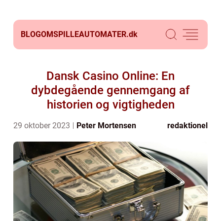
BLOGOMSPILLEAUTOMATER.
dk
Dansk Casino Online: En
dybdegående gennemgang af
historien og vigtigheden
29 oktober 2023
Peter Mortensen
redaktionel