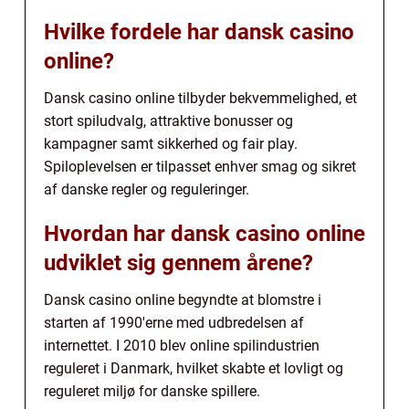
Hvilke fordele har dansk casino
online?
Dansk casino online tilbyder bekvemmelighed, et
stort spiludvalg, attraktive bonusser og
kampagner samt sikkerhed og fair play.
Spiloplevelsen er tilpasset enhver smag og sikret
af danske regler og reguleringer.
Hvordan har dansk casino online
udviklet sig gennem årene?
Dansk casino online begyndte at blomstre i
starten af 1990'erne med udbredelsen af
internettet. I 2010 blev online spilindustrien
reguleret i Danmark, hvilket skabte et lovligt og
reguleret miljø for danske spillere.