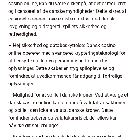
casino online, kan du være sikker på, at det er reguleret
og licenseret af de danske myndigheder. Dette sikrer, at
casinoet opererer i overensstemmelse med dansk
lovgivning og bidrager til spillets sikkerhed og
retfærdighed.
– Høj sikkerhed og databeskyttelse: Dansk casino
online opererer med avanceret krypteringsteknologi for
at beskytte spillernes personlige og finansielle
oplysninger. Dette skaber en tryg spiloplevelse og
forhindrer, at uvedkommende får adgang til fortrolige
oplysninger.
– Mulighed for at spille i danske kroner: Ved at vælge et
dansk casino online kan du undgå valutatransaktioner
og spille i den lokale valuta, danske kroner. Dette
forhindrer gebyrer og valutakursrisici, der ellers kan
påvirke dit spillebudget.
– Kundesupport på dansk: Et dansk casino online vil