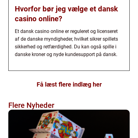
Hvorfor bør jeg vælge et dansk
casino online?
Et dansk casino online er reguleret og licenseret
af de danske myndigheder, hvilket sikrer spillets
sikkerhed og retfærdighed. Du kan også spille i
danske kroner og nyde kundesupport på dansk.
Få læst flere indlæg her
Flere Nyheder