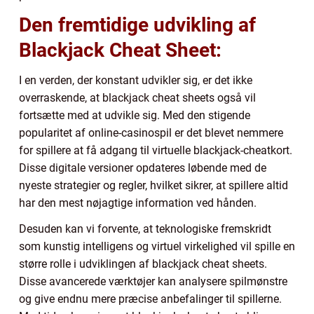
Den fremtidige udvikling af
Blackjack Cheat Sheet:
I en verden, der konstant udvikler sig, er det ikke
overraskende, at blackjack cheat sheets også vil
fortsætte med at udvikle sig. Med den stigende
popularitet af online-casinospil er det blevet nemmere
for spillere at få adgang til virtuelle blackjack-cheatkort.
Disse digitale versioner opdateres løbende med de
nyeste strategier og regler, hvilket sikrer, at spillere altid
har den mest nøjagtige information ved hånden.
Desuden kan vi forvente, at teknologiske fremskridt
som kunstig intelligens og virtuel virkelighed vil spille en
større rolle i udviklingen af blackjack cheat sheets.
Disse avancerede værktøjer kan analysere spilmønstre
og give endnu mere præcise anbefalinger til spillerne.