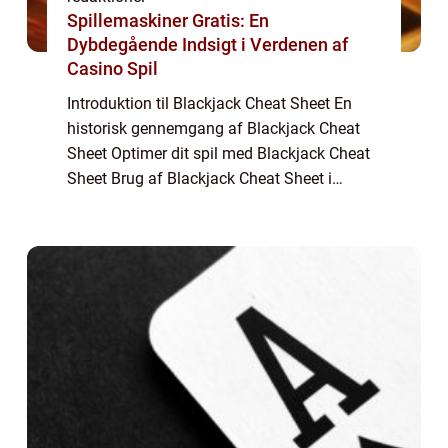
Spillemaskiner Gratis: En
Dybdegående Indsigt i Verdenen af
Casino Spil
Introduktion til Blackjack Cheat Sheet En
historisk gennemgang af Blackjack Cheat
Sheet Optimer dit spil med Blackjack Cheat
Sheet Brug af Blackjack Cheat Sheet i
praksis Den fremtidige udvikling af
Blackjack Cheat Sheet Indledning: Blackjack
cheat s...