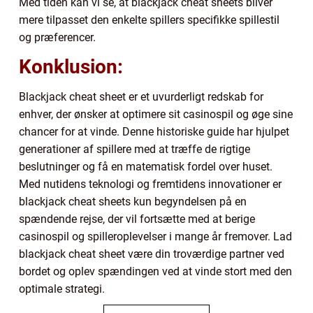
Med tiden kan vi se, at blackjack cheat sheets bliver
mere tilpasset den enkelte spillers specifikke spillestil
og præferencer.
Konklusion:
Blackjack cheat sheet er et uvurderligt redskab for
enhver, der ønsker at optimere sit casinospil og øge sine
chancer for at vinde. Denne historiske guide har hjulpet
generationer af spillere med at træffe de rigtige
beslutninger og få en matematisk fordel over huset.
Med nutidens teknologi og fremtidens innovationer er
blackjack cheat sheets kun begyndelsen på en
spændende rejse, der vil fortsætte med at berige
casinospil og spilleroplevelser i mange år fremover. Lad
blackjack cheat sheet være din troværdige partner ved
bordet og oplev spændingen ved at vinde stort med den
optimale strategi.