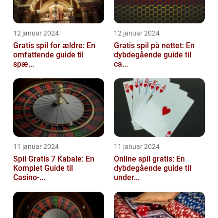
12 januar 2024
12 januar 2024
Gratis spil for ældre: En
Gratis spil på nettet: En
omfattende guide til
dybdegående guide til
spæ...
ca...
11 januar 2024
11 januar 2024
Spil Gratis 7 Kabale: En
Online spil gratis: En
Komplet Guide til
dybdegående guide til
Casino-...
under...