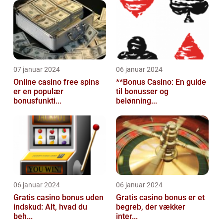
07 januar 2024
06 januar 2024
Online casino free spins
**Bonus Casino: En guide
er en populær
til bonusser og
bonusfunkti...
belønning...
06 januar 2024
06 januar 2024
Gratis casino bonus uden
Gratis casino bonus er et
indskud: Alt, hvad du
begreb, der vækker
beh...
inter...