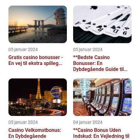
05 januar 2024
05 januar 2024
Gratis casino bonusser -
**Bedste Casino
En vej til ekstra spilleg...
Bonusser: En
Dybdegående Guide til...
05 januar 2024
04 januar 2024
Casino Velkomstbonus:
**Casino Bonus Uden
En Dybdegående
Indskud: En Vejledning til