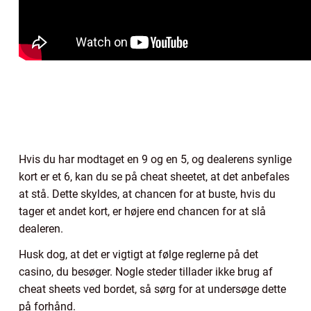
Hvis du har modtaget en 9 og en 5, og dealerens synlige
kort er et 6, kan du se på cheat sheetet, at det anbefales
at stå. Dette skyldes, at chancen for at buste, hvis du
tager et andet kort, er højere end chancen for at slå
dealeren.
Husk dog, at det er vigtigt at følge reglerne på det
casino, du besøger. Nogle steder tillader ikke brug af
cheat sheets ved bordet, så sørg for at undersøge dette
på forhånd.