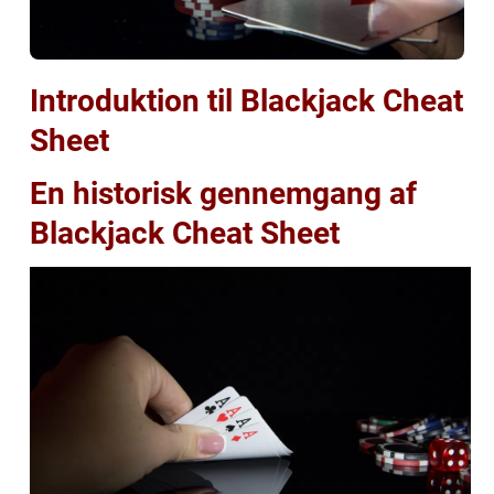
Introduktion til Blackjack Cheat
Sheet
En historisk gennemgang af
Blackjack Cheat Sheet