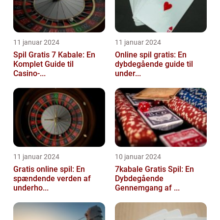
11 januar 2024
11 januar 2024
Spil Gratis 7 Kabale: En
Online spil gratis: En
Komplet Guide til
dybdegående guide til
Casino-...
under...
11 januar 2024
10 januar 2024
Gratis online spil: En
7kabale Gratis Spil: En
spændende verden af
Dybdegående
underho...
Gennemgang af ...