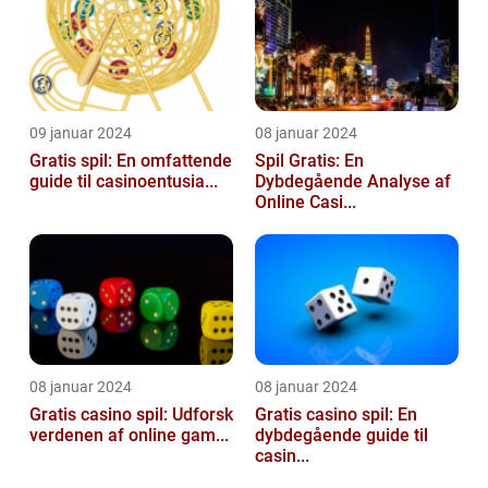
09 januar 2024
08 januar 2024
Gratis spil: En omfattende
Spil Gratis: En
guide til casinoentusia...
Dybdegående Analyse af
Online Casi...
08 januar 2024
08 januar 2024
Gratis casino spil: Udforsk
Gratis casino spil: En
verdenen af online gam...
dybdegående guide til
casin...