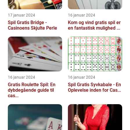
17 januar 2024
16 januar 2024
Spil Gratis Bridge -
Kom og vind gratis spil er
Casinoens Skjulte Perle
en fantastisk mulighed ...
16 januar 2024
16 januar 2024
Gratis Roulette Spil: En
Spil Gratis Syvkabale - En
dybdegående guide til
Oplevelse inden for Cas...
cas...