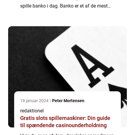
spille banko i dag. Banko er et af de mest
populære kasinospil, der tilbydes, og det
tiltrækker spillere fra alle samfundslag. ...
18 januar 2024
Peter Mortensen
redaktionel
Gratis slots spillemaskiner: Din guide
til spændende casinounderholdning