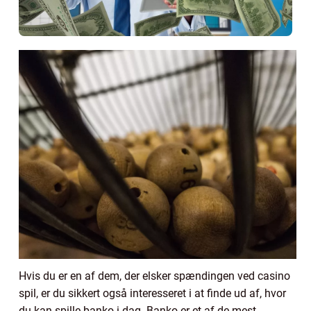
Hvis du er en af dem, der elsker spændingen ved casino
spil, er du sikkert også interesseret i at finde ud af, hvor
du kan spille banko i dag. Banko er et af de mest