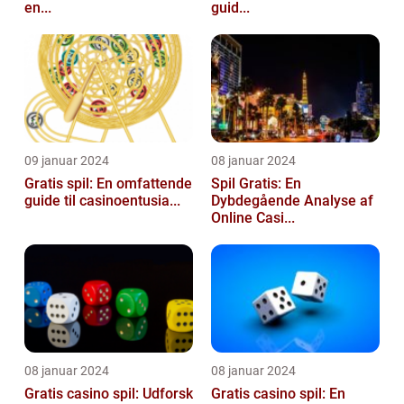
en...
guid...
09 januar 2024
08 januar 2024
Gratis spil: En omfattende
Spil Gratis: En
guide til casinoentusia...
Dybdegående Analyse af
Online Casi...
08 januar 2024
08 januar 2024
Gratis casino spil: Udforsk
Gratis casino spil: En