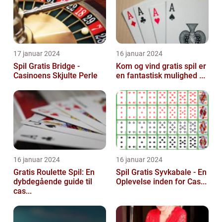
17 januar 2024
16 januar 2024
Spil Gratis Bridge -
Kom og vind gratis spil er
Casinoens Skjulte Perle
en fantastisk mulighed ...
16 januar 2024
16 januar 2024
Gratis Roulette Spil: En
Spil Gratis Syvkabale - En
dybdegående guide til
Oplevelse inden for Cas...
cas...