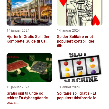
14 januar 2024
14 januar 2024
Hjerterfri Gratis Spil: Den
Spider Solitaire er et
Komplette Guide til Ca...
populært kortspil, der
tilb...
13 januar 2024
13 januar 2024
Gratis spil til unge og
Solitaire spil gratis - Et
ældre: En dybdegående
populært tidsfordriv fo...
præs...