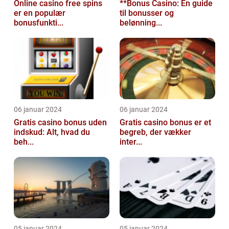
Online casino free spins
**Bonus Casino: En guide
er en populær
til bonusser og
bonusfunkti...
belønning...
06 januar 2024
06 januar 2024
Gratis casino bonus uden
Gratis casino bonus er et
indskud: Alt, hvad du
begreb, der vækker
beh...
inter...
05 januar 2024
05 januar 2024