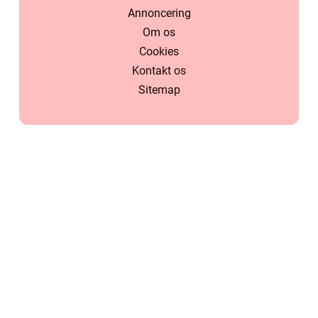
Annoncering
Om os
Cookies
Kontakt os
Sitemap