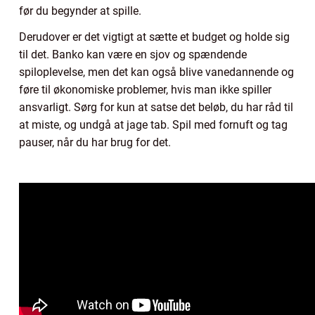
før du begynder at spille.
Derudover er det vigtigt at sætte et budget og holde sig
til det. Banko kan være en sjov og spændende
spiloplevelse, men det kan også blive vanedannende og
føre til økonomiske problemer, hvis man ikke spiller
ansvarligt. Sørg for kun at satse det beløb, du har råd til
at miste, og undgå at jage tab. Spil med fornuft og tag
pauser, når du har brug for det.