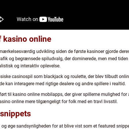
f kasino online
rkelsesværdig udvikling siden de første kasinoer gjorde deres e
afik og begrænsede spiludvalg, der dominerede, men med tiden e
listisk og interaktiv oplevelse.
ssiske casinospil som blackjack og roulette, der blev tilbudt onlin
 de kan interagere med rigtige dealere og andre spillere i realtid.
rt til kasino online mobilapps, der giver spillerne mulighed for 
asino online mere tilgængeligt for folk med en travl livsstil.
 snippets
l og øge sandsynligheden for at blive vist som et featured snippet