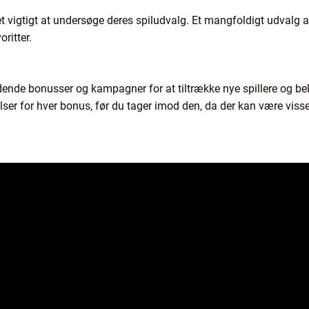
et vigtigt at undersøge deres spiludvalg. Et mangfoldigt udvalg a
oritter.
ende bonusser og kampagner for at tiltrække nye spillere og belø
lser for hver bonus, før du tager imod den, da der kan være visse