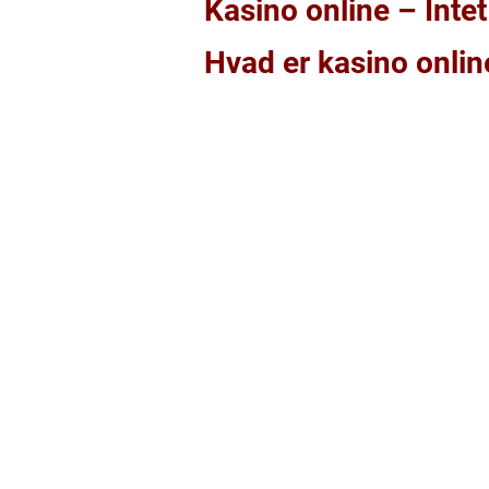
Kasino online – Intet
Hvad er kasino onlin