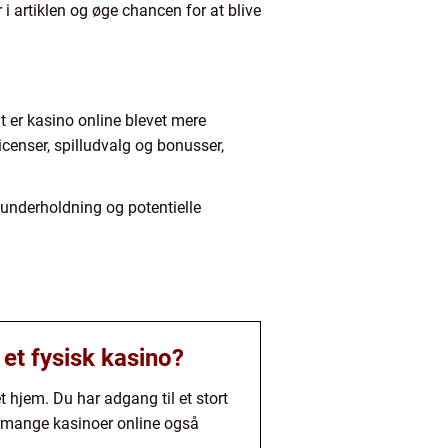
 i artiklen og øge chancen for at blive
t er kasino online blevet mere
licenser, spilludvalg og bonusser,
 underholdning og potentielle
 et fysisk kasino?
t hjem. Du har adgang til et stort
er mange kasinoer online også