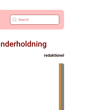
Underholdning
redaktionel