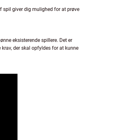
f spil giver dig mulighed for at prøve
nne eksisterende spillere. Det er
 krav, der skal opfyldes for at kunne