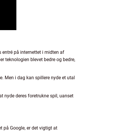
ntré på internettet i midten af
r teknologien blevet bedre og bedre,
e. Men i dag kan spillere nyde et utal
at nyde deres foretrukne spil, uanset
 på Google, er det vigtigt at