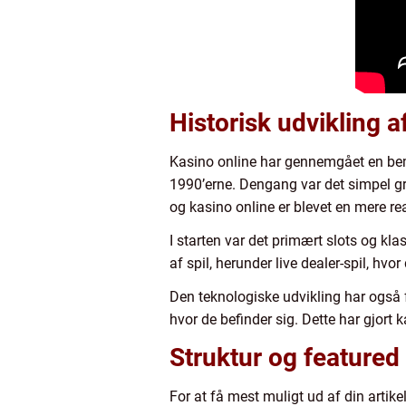
Historisk udvikling a
Kasino online har gennemgået en bemæ
1990’erne. Dengang var det simpel gr
og kasino online er blevet en mere rea
I starten var det primært slots og kla
af spil, herunder live dealer-spil, hvor
Den teknologiske udvikling har også fø
hvor de befinder sig. Dette har gjort k
Struktur og featured
For at få mest muligt ud af din artike