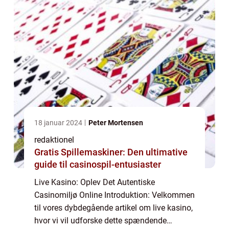
casin...
18 januar 2024
Peter Mortensen
redaktionel
Gratis Spillemaskiner: Den ultimative
guide til casinospil-entusiaster
Live Kasino: Oplev Det Autentiske
Casinomiljø Online Introduktion: Velkommen
til vores dybdegående artikel om live kasino,
hvor vi vil udforske dette spændende