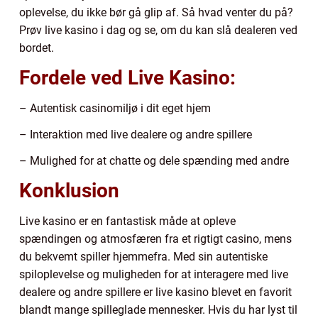
oplevelse, du ikke bør gå glip af. Så hvad venter du på?
Prøv live kasino i dag og se, om du kan slå dealeren ved
bordet.
Fordele ved Live Kasino:
– Autentisk casinomiljø i dit eget hjem
– Interaktion med live dealere og andre spillere
– Mulighed for at chatte og dele spænding med andre
Konklusion
Live kasino er en fantastisk måde at opleve
spændingen og atmosfæren fra et rigtigt casino, mens
du bekvemt spiller hjemmefra. Med sin autentiske
spiloplevelse og muligheden for at interagere med live
dealere og andre spillere er live kasino blevet en favorit
blandt mange spilleglade mennesker. Hvis du har lyst til