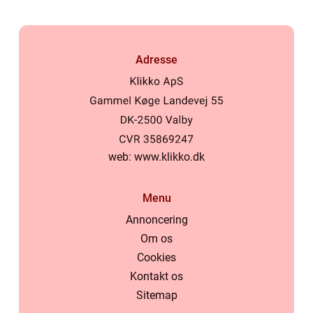
Adresse
web:
www.klikko.dk
Menu
Annoncering
Om os
Cookies
Kontakt os
Sitemap