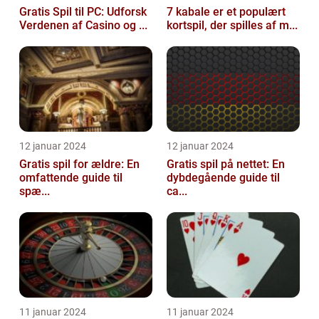
Gratis Spil til PC: Udforsk
7 kabale er et populært
Verdenen af Casino og ...
kortspil, der spilles af m...
12 januar 2024
12 januar 2024
Gratis spil for ældre: En
Gratis spil på nettet: En
omfattende guide til
dybdegående guide til
spæ...
ca...
11 januar 2024
11 januar 2024