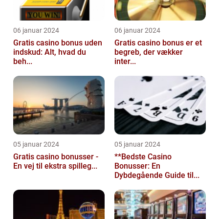
06 januar 2024
06 januar 2024
Gratis casino bonus uden
Gratis casino bonus er et
indskud: Alt, hvad du
begreb, der vækker
beh...
inter...
05 januar 2024
05 januar 2024
Gratis casino bonusser -
**Bedste Casino
En vej til ekstra spilleg...
Bonusser: En
Dybdegående Guide til...