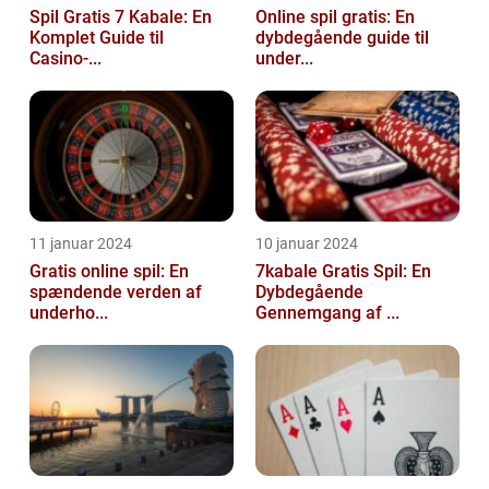
Spil Gratis 7 Kabale: En
Online spil gratis: En
Komplet Guide til
dybdegående guide til
Casino-...
under...
11 januar 2024
10 januar 2024
Gratis online spil: En
7kabale Gratis Spil: En
spændende verden af
Dybdegående
underho...
Gennemgang af ...