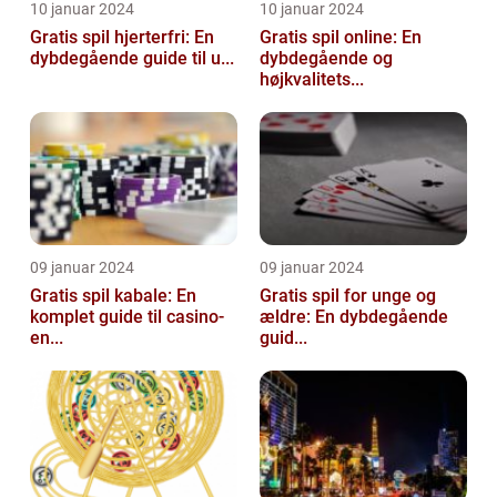
10 januar 2024
10 januar 2024
Gratis spil hjerterfri: En
Gratis spil online: En
dybdegående guide til u...
dybdegående og
højkvalitets...
09 januar 2024
09 januar 2024
Gratis spil kabale: En
Gratis spil for unge og
komplet guide til casino-
ældre: En dybdegående
en...
guid...