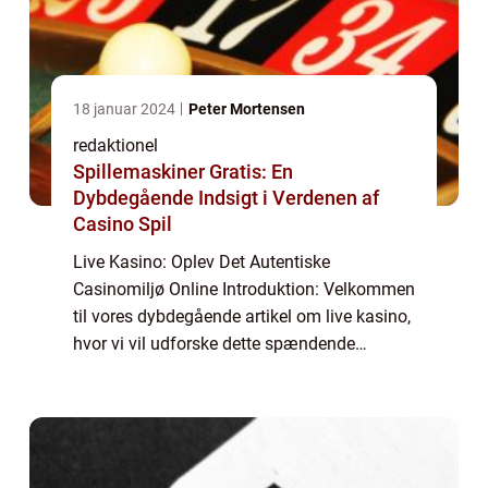
18 januar 2024
Peter Mortensen
redaktionel
Spillemaskiner Gratis: En
Dybdegående Indsigt i Verdenen af
Casino Spil
Live Kasino: Oplev Det Autentiske
Casinomiljø Online Introduktion: Velkommen
til vores dybdegående artikel om live kasino,
hvor vi vil udforske dette spændende
fænomen inden for casino spil. Hvis du er
en person, der er interesseret i at spille
casin...