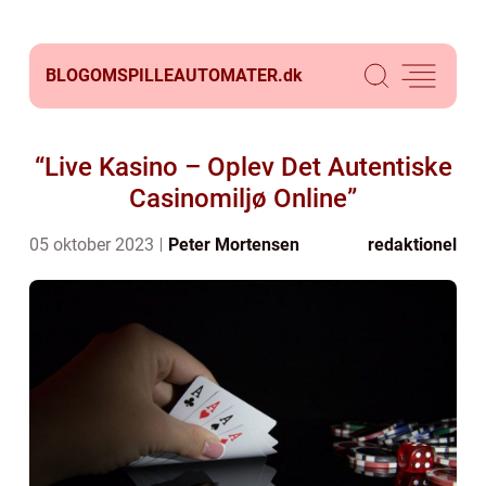
BLOGOMSPILLEAUTOMATER.
dk
“Live Kasino – Oplev Det Autentiske
Casinomiljø Online”
05 oktober 2023
Peter Mortensen
redaktionel