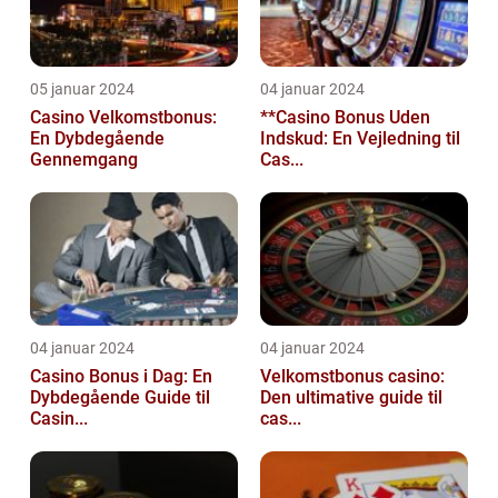
05 januar 2024
04 januar 2024
Casino Velkomstbonus:
**Casino Bonus Uden
En Dybdegående
Indskud: En Vejledning til
Gennemgang
Cas...
04 januar 2024
04 januar 2024
Casino Bonus i Dag: En
Velkomstbonus casino:
Dybdegående Guide til
Den ultimative guide til
Casin...
cas...