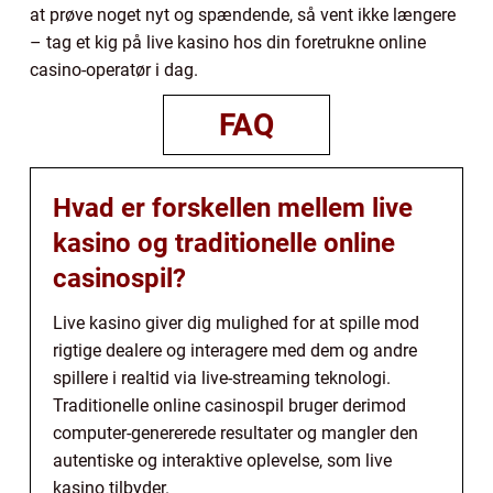
at prøve noget nyt og spændende, så vent ikke længere
– tag et kig på live kasino hos din foretrukne online
casino-operatør i dag.
FAQ
Hvad er forskellen mellem live
kasino og traditionelle online
casinospil?
Live kasino giver dig mulighed for at spille mod
rigtige dealere og interagere med dem og andre
spillere i realtid via live-streaming teknologi.
Traditionelle online casinospil bruger derimod
computer-genererede resultater og mangler den
autentiske og interaktive oplevelse, som live
kasino tilbyder.