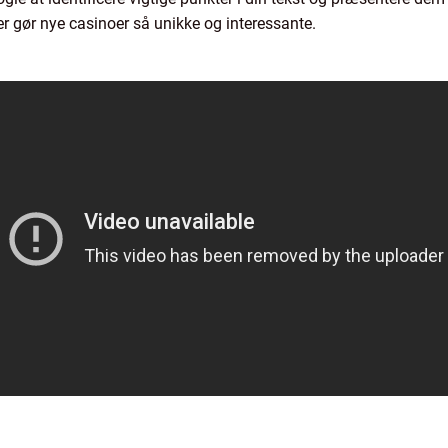
r gør nye casinoer så unikke og interessante.