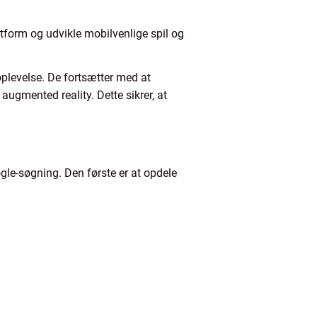
tform og udvikle mobilvenlige spil og
oplevelse. De fortsætter med at
ugmented reality. Dette sikrer, at
ogle-søgning. Den første er at opdele