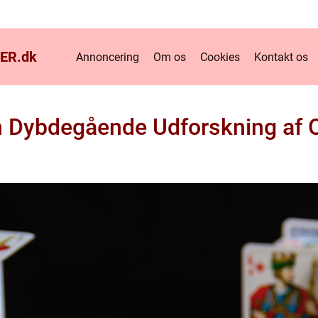
ER.
dk
Annoncering
Om os
Cookies
Kontakt os
n Dybdegående Udforskning af O