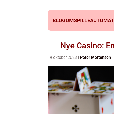
BLOGOMSPILLEAUTOMAT
Nye Casino: E
19 oktober 2023
Peter Mortensen