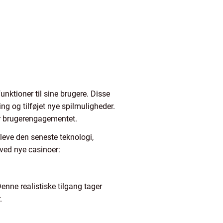
unktioner til sine brugere. Disse
ng og tilføjet nye spilmuligheder.
ver brugerengagementet.
pleve den seneste teknologi,
ved nye casinoer:
Denne realistiske tilgang tager
.