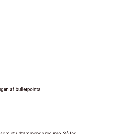
ugen af bulletpoints:
dem som et udtømmende resumé. Så lad