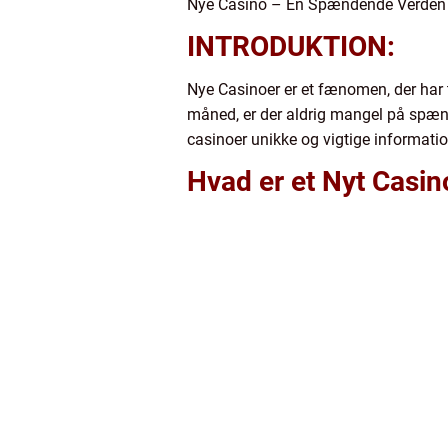
Nye Casino – En Spændende Verden a
INTRODUKTION:
Nye Casinoer er et fænomen, der har 
måned, er der aldrig mangel på spænde
casinoer unikke og vigtige informatio
Hvad er et Nyt Casin