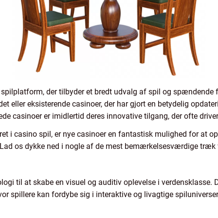
spilplatform, der tilbyder et bredt udvalg af spil og spændende f
 eller eksisterende casinoer, der har gjort en betydelig opdateri
ede casinoer er imidlertid deres innovative tilgang, der ofte dri
eret i casino spil, er nye casinoer en fantastisk mulighed for at o
Lad os dykke ned i nogle af de mest bemærkelsesværdige træk 
ogi til at skabe en visuel og auditiv oplevelse i verdensklasse. 
vor spillere kan fordybe sig i interaktive og livagtige spiluniverser