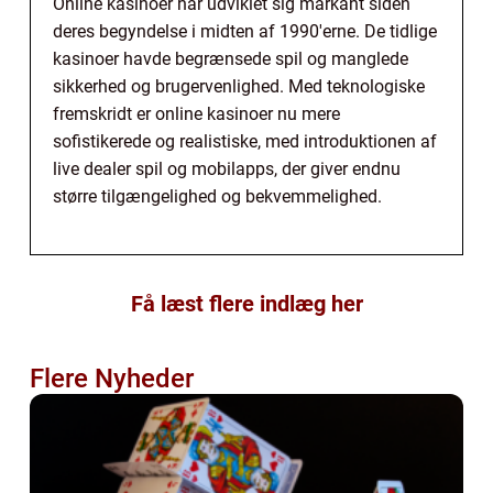
Online kasinoer har udviklet sig markant siden
deres begyndelse i midten af 1990'erne. De tidlige
kasinoer havde begrænsede spil og manglede
sikkerhed og brugervenlighed. Med teknologiske
fremskridt er online kasinoer nu mere
sofistikerede og realistiske, med introduktionen af
live dealer spil og mobilapps, der giver endnu
større tilgængelighed og bekvemmelighed.
Få læst flere indlæg her
Flere Nyheder