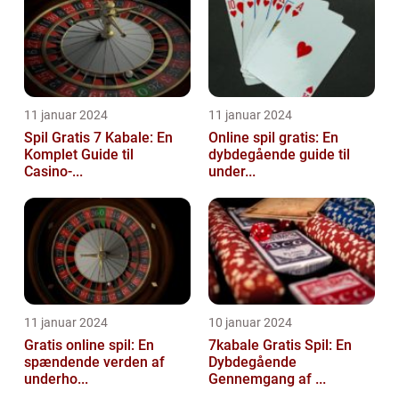
11 januar 2024
11 januar 2024
Spil Gratis 7 Kabale: En
Online spil gratis: En
Komplet Guide til
dybdegående guide til
Casino-...
under...
11 januar 2024
10 januar 2024
Gratis online spil: En
7kabale Gratis Spil: En
spændende verden af
Dybdegående
underho...
Gennemgang af ...