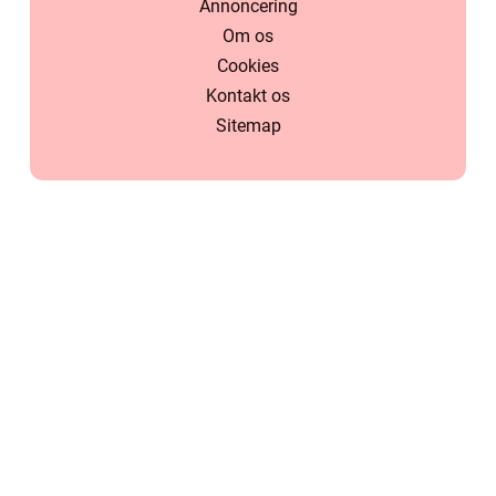
Annoncering
Om os
Cookies
Kontakt os
Sitemap