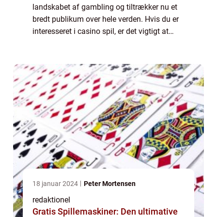
landskabet af gambling og tiltrækker nu et
bredt publikum over hele verden. Hvis du er
interesseret i casino spil, er det vigtigt at
vide, hvad online kasinoer har at tilbyde,
samt hvordan de har udviklet sig over ti...
18 januar 2024
Peter Mortensen
redaktionel
Gratis Spillemaskiner: Den ultimative