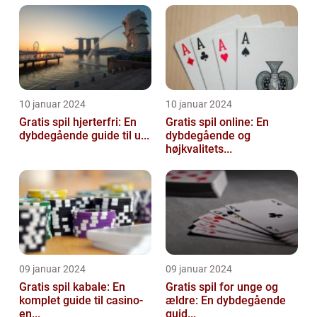
10 januar 2024
10 januar 2024
Gratis spil hjerterfri: En
Gratis spil online: En
dybdegående guide til u...
dybdegående og
højkvalitets...
09 januar 2024
09 januar 2024
Gratis spil kabale: En
Gratis spil for unge og
komplet guide til casino-
ældre: En dybdegående
en...
guid...