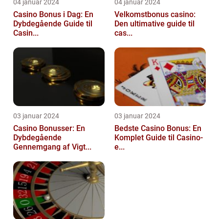
04 januar 2024
04 januar 2024
Casino Bonus i Dag: En
Velkomstbonus casino:
Dybdegående Guide til
Den ultimative guide til
Casin...
cas...
03 januar 2024
03 januar 2024
Casino Bonusser: En
Bedste Casino Bonus: En
Dybdegående
Komplet Guide til Casino-
Gennemgang af Vigt...
e...